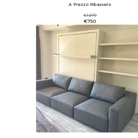
A Prezzo Ribassato
€1.070
€750