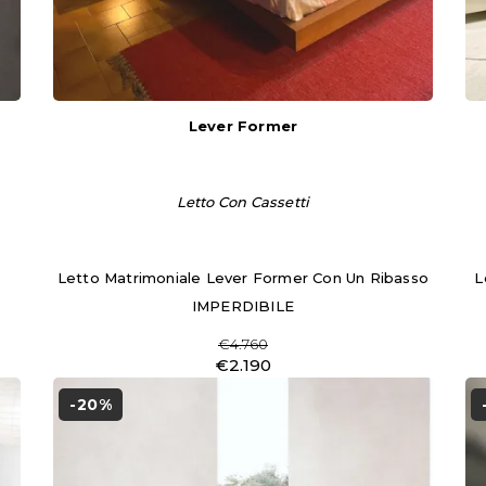
Lever Former
Letto Con Cassetti
Letto Matrimoniale Lever Former Con Un Ribasso
L
IMPERDIBILE
€4.760
€2.190
-20%