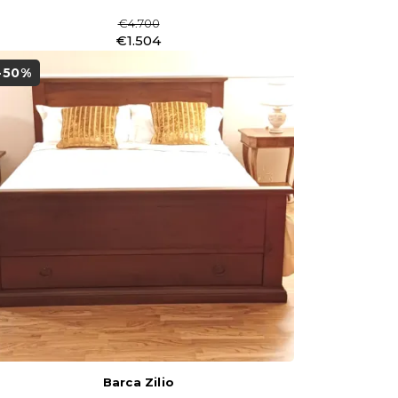
€4.700
€1.504
-50%
Barca Zilio