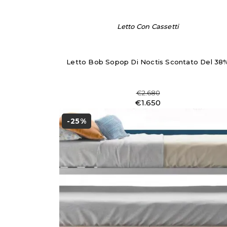
Letto Con Cassetti
Letto Bob Sopop Di Noctis Scontato Del 38
€2.680
€1.650
-25%