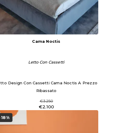
Cama Noctis
Letto Con Cassetti
tto Design Con Cassetti Cama Noctis A Prezzo
Ribassato
€3.250
€2.100
-18%