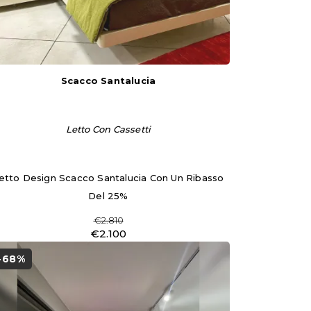
Scacco Santalucia
Letto Con Cassetti
etto Design Scacco Santalucia Con Un Ribasso
Del 25%
€2.810
€2.100
-68%