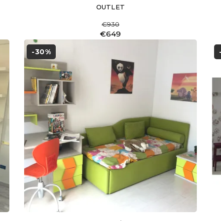
OUTLET
€930
€649
-30%