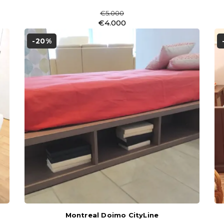
€5.000
€4.000
-20%
Montreal Doimo CityLine