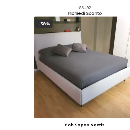
€5.492
Richiedi Sconto
-38%
Bob Sopop Noctis