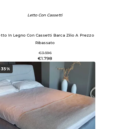
Letto Con Cassetti
tto In Legno Con Cassetti Barca Zilio A Prezzo
Ribassato
€3.596
€1.798
-35%