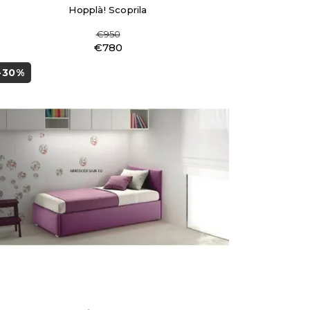
Hopplà! Scoprila
€950
€780
-30%